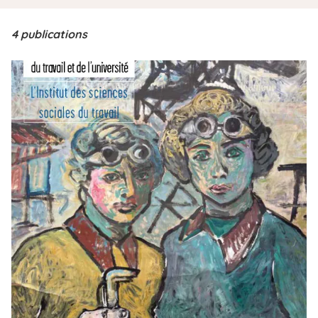
i
p
4 publications
a
l